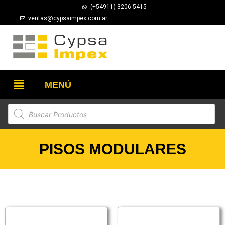
(+54911) 3206-5415
ventas@cypsaimpex.com.ar
MENÚ
PISOS MODULARES