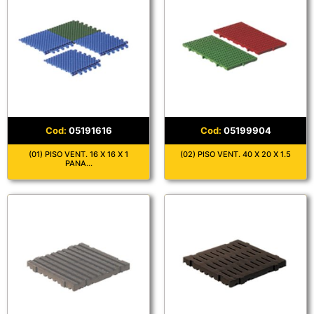
05191616
05199904
(01) PISO VENT. 16 X 16 X 1
(02) PISO VENT. 40 X 20 X 1.5
PANA...