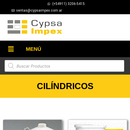
(+54911) 3206-5415
ventas@cypsaimpex.com.ar
MENÚ
CILÍNDRICOS