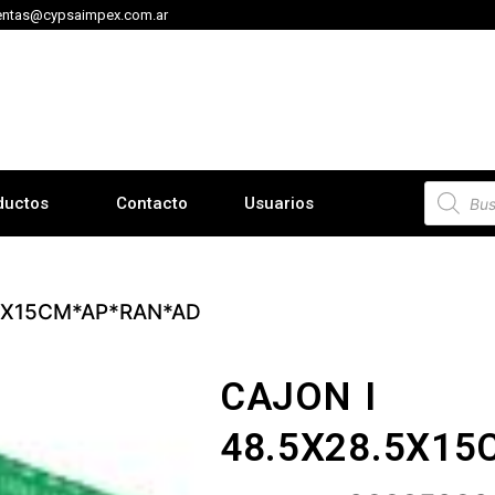
entas@cypsaimpex.com.ar
ductos
Contacto
Usuarios
.5X15CM*AP*RAN*AD
CAJON I
48.5X28.5X1