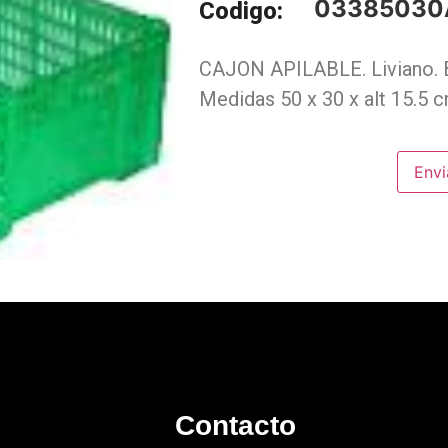
03385030
Codigo:
CAJON APILABLE. Liviano. B
Medidas 50 x 30 x alt 15.5 c
Envi
Contacto