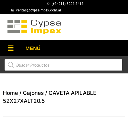
(+54911) 3206-5415
ventas@cypsaimpex.com.ar
MENÚ
Home
/
Cajones
/ GAVETA APILABLE
52X27XALT20.5