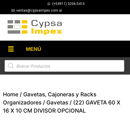
(+54911) 3206-5415
ventas@cypsaimpex.com.ar
MENÚ
Home
/
Gavetas, Cajoneras y Racks
Organizadores
/
Gavetas
/ (22) GAVETA 60 X
16 X 10 CM DIVISOR OPCIONAL