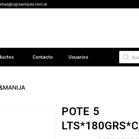
entas@cypsaimpex.com.ar
ductos
Contacto
Usuarios
A&MANIJA
POTE 5
LTS*180GRS*