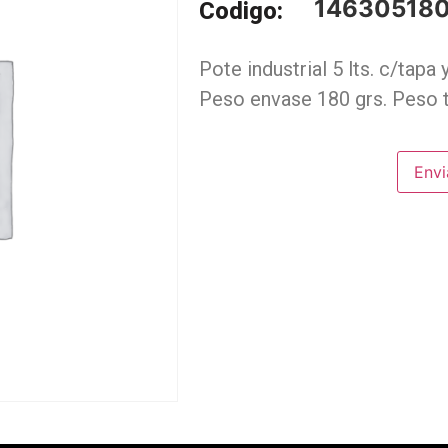
14630518
Codigo:
Pote industrial 5 lts. c/tapa
Peso envase 180 grs. Peso t
Envi